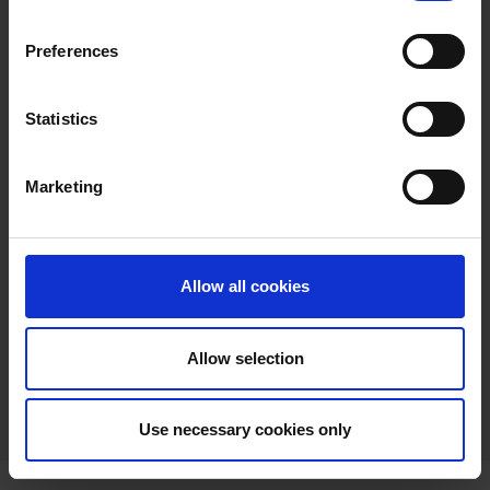
Inhalte externer Links.
Für den Inhalt der verlinkten Seiten sind
Preferences
ausschließlich deren Betreiber
verantwortlich.
Statistics
Copyright:
Alle Rechte vorbehalten.
Marketing
Konzept/Design/Programmierung:
tm-webentwicklung GmbH
Internetagentur aus Düsseldorf
Allow all cookies
Allow selection
Use necessary cookies only