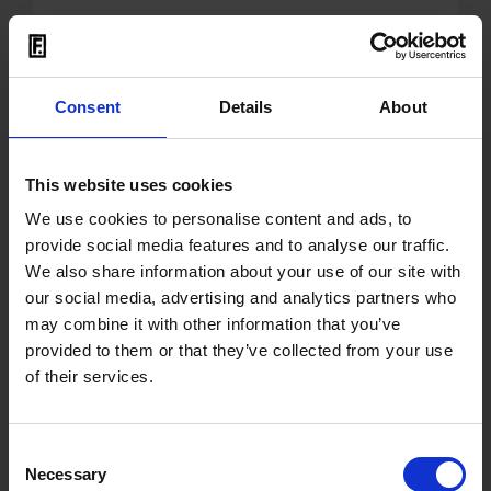
Ottenser Hauptstasse 19 - 22765 Hamburg
Germany
Tel: +49 - 40 - 31 00 90 Fax: +49 - 40 - 313411
Consent
Details
About
email: info@freibank.com
Amtsgericht Hamburg HRB 57803
This website uses cookies
Geschäftsführer: Mark Chung; Klaus Maeck
We use cookies to personalise content and ads, to
USt ID NR DE 167893056
provide social media features and to analyse our traffic.
We also share information about your use of our site with
Inhaltlich Verantwortlicher nach § 18 MStV:
our social media, advertising and analytics partners who
Mark Chung, c/o Freibank Musikverlags
may combine it with other information that you’ve
GmbH, Ottenser Hauptstr. 19, 22765
provided to them or that they’ve collected from your use
Hamburg
of their services.
Haftungshinweis:
Consent
Trotz sorgfältiger inhaltlicher Kontrolle
Necessary
Selection
übernehmen wir keine Haftung für die